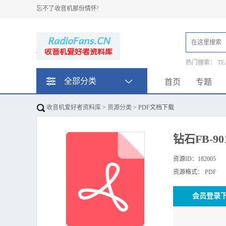
忘不了收音机那份情怀!
热门搜索：
TE
TEACA2300S
全部分类
首页
专题
SONY_TCK77
收音机爱好者资料库
>
资源分类
> PDF文档下载
钻石FB-90
资源ID：
182005
资源格式：
PDF
下
会员登录