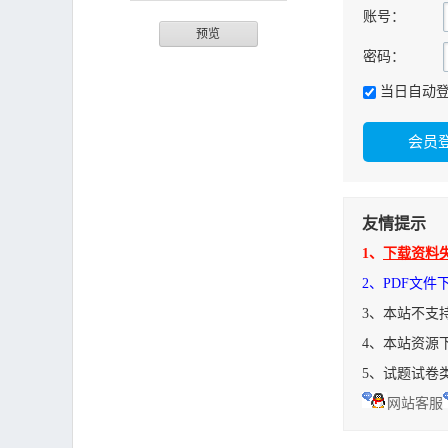
账号：
预览
密码：
当日自动
友情提示
1、
下载资料
2、PDF文
3、本站不支
4、本站资源
5、试题试卷
网站客服
钻石FB-901型收