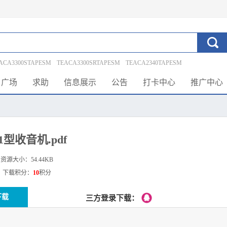
ACA3300STAPESM
TEACA3300SRTAPESM
TEACA2340TAPESM
DTAPESM
TEACA1340TAPESM
TCK7BII
SRFS80
SRF6
SONY_TCKA3ES
广场
求助
信息展示
公告
打卡中心
推广中心
7ES
1型收音机.pdf
资源大小：
54.44KB
载积分：
10
积分
下载
三方登录下载：