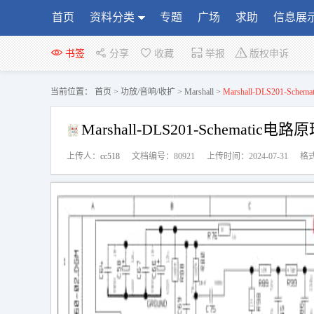
首页
资料分类
专题
广场
求助
信息展
书签
分享
收藏
举报
版权申诉
当前位置：
首页
>
功放/音响/收扩
>
Marshall
>
Marshall-DLS201-Sche
Marshall-DLS201-Schematic电路
上传人：
cc518
文档编号：80921
上传时间：2024-07-31
格式