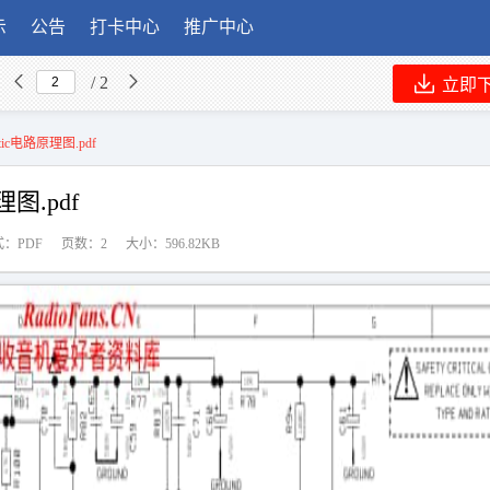
示
公告
打卡中心
推广中心
/ 2
立即
matic电路原理图.pdf
原理图.pdf
：PDF
页数：2
大小：596.82KB