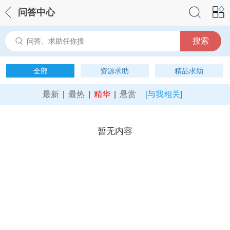
问答中心
搜索
全部
资源求助
精品求助
最新
|
最热
|
精华
|
悬赏
[与我相关]
暂无内容